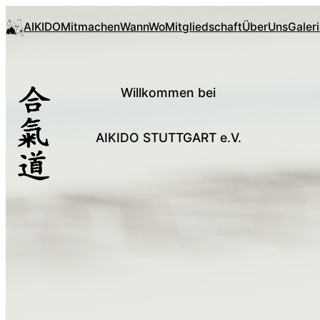
AIKIDO
Mitmachen
WannWo
Mitgliedschaft
ÜberUns
Galer
Willkommen bei
AIKIDO STUTTGART e.V.
______________________________________________________________
____